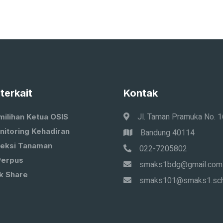
 terkait
Kontak
Jl. Taman Pramuka No. 
milihan Ketua OSIS
nitoring Kehadiran
Bandung 40114
leksi Tanaman
022-7205802
Perpus
smaks1bdg@gmail.com
k Share
smaks101@smaks1.sch