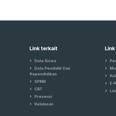
Link terkait
Link
Data Siswa
Pe
Data Pendidik Dan
Mo
Kependidikan
Ko
SPMB
E-
CBT
Lin
Presensi
Kelulusan