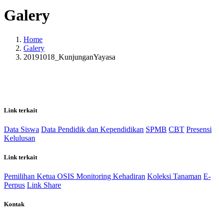
Galery
Home
Galery
20191018_KunjunganYayasa
Link terkait
Data Siswa
Data Pendidik dan Kependidikan
SPMB
CBT
Presensi
Kelulusan
Link terkait
Pemilihan Ketua OSIS
Monitoring Kehadiran
Koleksi Tanaman
E-
Perpus
Link Share
Kontak