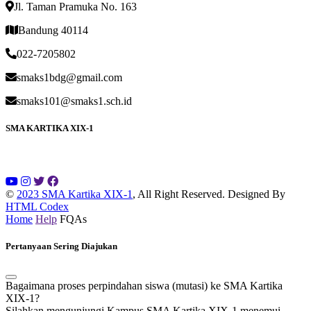
Jl. Taman Pramuka No. 163
Bandung 40114
022-7205802
smaks1bdg@gmail.com
smaks101@smaks1.sch.id
SMA KARTIKA XIX-1
©
2023 SMA Kartika XIX-1
, All Right Reserved.
Designed By
HTML Codex
Home
Help
FQAs
Pertanyaan Sering Diajukan
Bagaimana proses perpindahan siswa (mutasi) ke SMA Kartika
XIX-1?
Silahkan mengunjungi Kampus SMA Kartika XIX-1 menemui