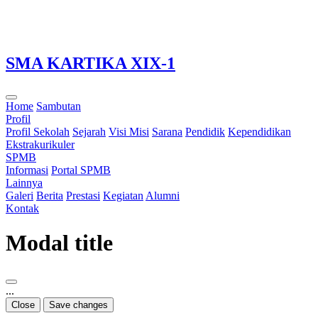
Loading...
SMA KARTIKA XIX-1
Home
Sambutan
Profil
Profil Sekolah
Sejarah
Visi Misi
Sarana
Pendidik
Kependidikan
Ekstrakurikuler
SPMB
Informasi
Portal SPMB
Lainnya
Galeri
Berita
Prestasi
Kegiatan
Alumni
Kontak
Modal title
...
Close
Save changes