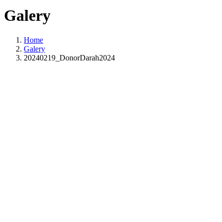
Galery
Home
Galery
20240219_DonorDarah2024