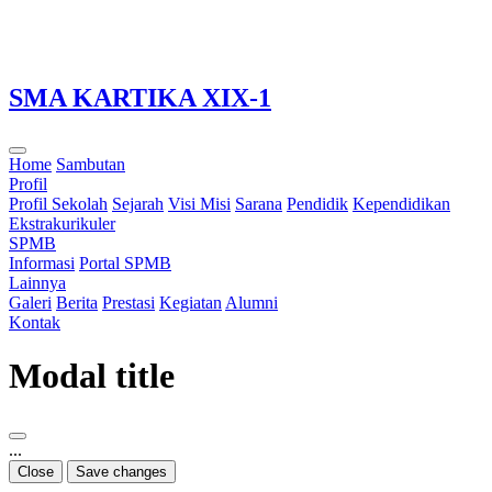
Loading...
SMA KARTIKA XIX-1
Home
Sambutan
Profil
Profil Sekolah
Sejarah
Visi Misi
Sarana
Pendidik
Kependidikan
Ekstrakurikuler
SPMB
Informasi
Portal SPMB
Lainnya
Galeri
Berita
Prestasi
Kegiatan
Alumni
Kontak
Modal title
...
Close
Save changes