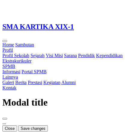
Loading...
SMA KARTIKA XIX-1
Home
Sambutan
Profil
Profil Sekolah
Sejarah
Visi Misi
Sarana
Pendidik
Kependidikan
Ekstrakurikuler
SPMB
Informasi
Portal SPMB
Lainnya
Galeri
Berita
Prestasi
Kegiatan
Alumni
Kontak
Modal title
...
Close
Save changes