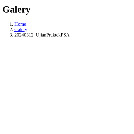
Galery
Home
Galery
20240312_UjianPraktekPSA