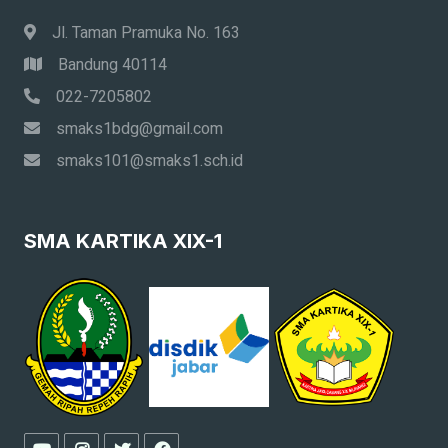
Jl. Taman Pramuka No. 163
Bandung 40114
022-7205802
smaks1bdg@gmail.com
smaks101@smaks1.sch.id
SMA KARTIKA XIX-1