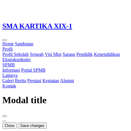
Loading...
SMA KARTIKA XIX-1
Home
Sambutan
Profil
Profil Sekolah
Sejarah
Visi Misi
Sarana
Pendidik
Kependidikan
Ekstrakurikuler
SPMB
Informasi
Portal SPMB
Lainnya
Galeri
Berita
Prestasi
Kegiatan
Alumni
Kontak
Modal title
...
Close
Save changes