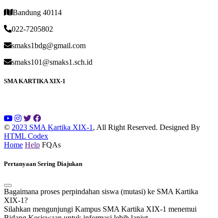
Bandung 40114
022-7205802
smaks1bdg@gmail.com
smaks101@smaks1.sch.id
SMA KARTIKA XIX-1
©
2023 SMA Kartika XIX-1
, All Right Reserved.
Designed By
HTML Codex
Home
Help
FQAs
Pertanyaan Sering Diajukan
Bagaimana proses perpindahan siswa (mutasi) ke SMA Kartika
XIX-1?
Silahkan mengunjungi Kampus SMA Kartika XIX-1 menemui
Bidang Kesiswaan untuk informasi lebih lanjut