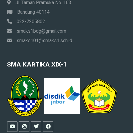
Jl. Taman Pramuka No. 163
Bandung 40114
022-7205802
smaks1bdg@gmail.com
smaks101@smaks1.sch.id
SMA KARTIKA XIX-1