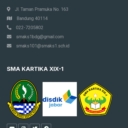
Jl. Taman Pramuka No. 163
Bandung 40114
022-7205802
smaks1bdg@gmail.com
smaks101@smaks1.sch.id
SMA KARTIKA XIX-1