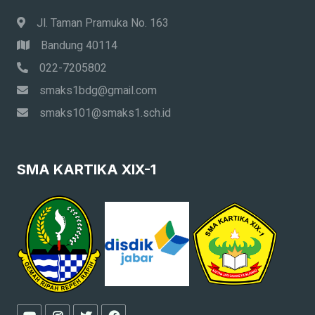
Jl. Taman Pramuka No. 163
Bandung 40114
022-7205802
smaks1bdg@gmail.com
smaks101@smaks1.sch.id
SMA KARTIKA XIX-1