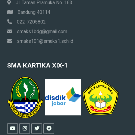
Jl. Taman Pramuka No. 163
Bandung 40114
022-7205802
smaks1bdg@gmail.com
smaks101@smaks1.sch.id
SMA KARTIKA XIX-1