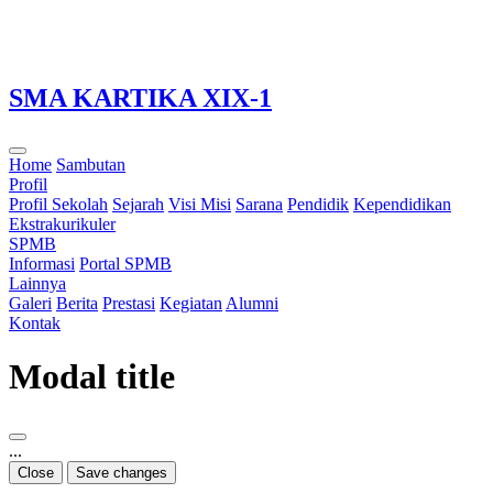
Loading...
SMA KARTIKA XIX-1
Home
Sambutan
Profil
Profil Sekolah
Sejarah
Visi Misi
Sarana
Pendidik
Kependidikan
Ekstrakurikuler
SPMB
Informasi
Portal SPMB
Lainnya
Galeri
Berita
Prestasi
Kegiatan
Alumni
Kontak
Modal title
...
Close
Save changes