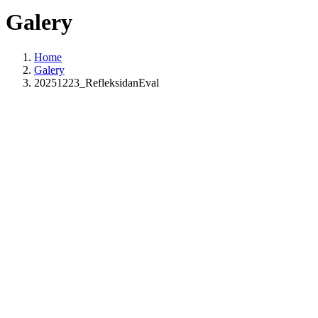
Galery
Home
Galery
20251223_RefleksidanEval