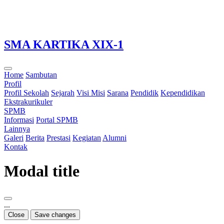
Loading...
SMA KARTIKA XIX-1
Home
Sambutan
Profil
Profil Sekolah
Sejarah
Visi Misi
Sarana
Pendidik
Kependidikan
Ekstrakurikuler
SPMB
Informasi
Portal SPMB
Lainnya
Galeri
Berita
Prestasi
Kegiatan
Alumni
Kontak
Modal title
...
Close
Save changes