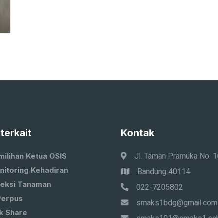
 terkait
Kontak
Jl. Taman Pramuka No. 
milihan Ketua OSIS
nitoring Kehadiran
Bandung 40114
leksi Tanaman
022-7205802
Perpus
smaks1bdg@gmail.com
k Share