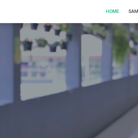
1
HOME
SAM