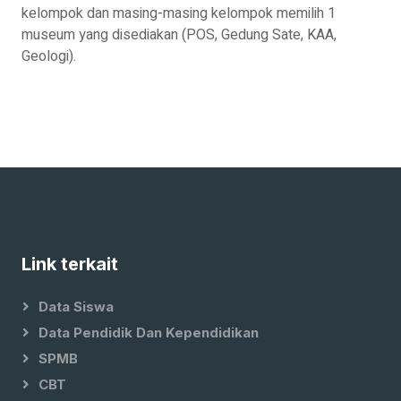
kelompok dan masing-masing kelompok memilih 1
museum yang disediakan (POS, Gedung Sate, KAA,
Geologi).
Link terkait
Data Siswa
Data Pendidik Dan Kependidikan
SPMB
CBT