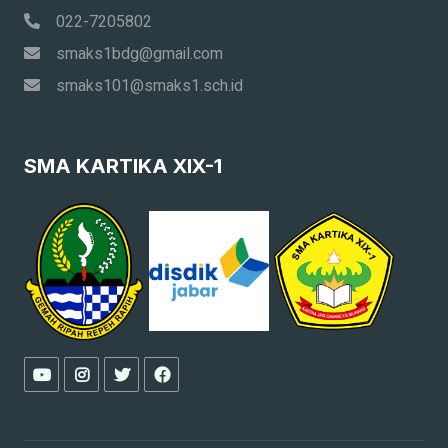
022-7205802
smaks1bdg@gmail.com
smaks101@smaks1.sch.id
SMA KARTIKA XIX-1