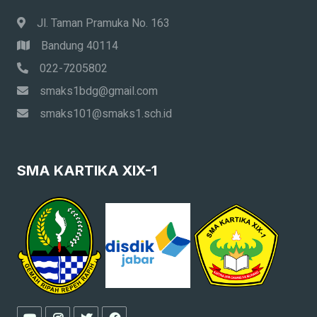
Jl. Taman Pramuka No. 163
Bandung 40114
022-7205802
smaks1bdg@gmail.com
smaks101@smaks1.sch.id
SMA KARTIKA XIX-1