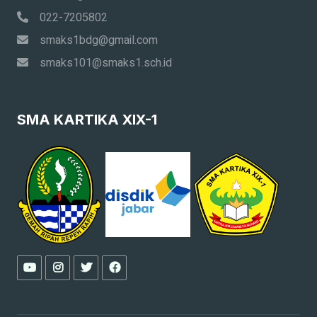
022-7205802
smaks1bdg@gmail.com
smaks101@smaks1.sch.id
SMA KARTIKA XIX-1