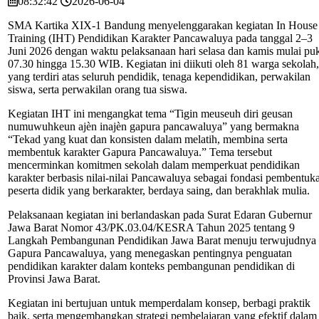
08:32:42
2026-06-04
SMA Kartika XIX-1 Bandung menyelenggarakan kegiatan In House
Training (IHT) Pendidikan Karakter Pancawaluya pada tanggal 2–3
Juni 2026 dengan waktu pelaksanaan hari selasa dan kamis mulai pu
07.30 hingga 15.30 WIB. Kegiatan ini diikuti oleh 81 warga sekolah,
yang terdiri atas seluruh pendidik, tenaga kependidikan, perwakilan
siswa, serta perwakilan orang tua siswa.
Kegiatan IHT ini mengangkat tema “Tigin meuseuh diri geusan
numuwuhkeun ajèn inajèn gapura pancawaluya” yang bermakna
“Tekad yang kuat dan konsisten dalam melatih, membina serta
membentuk karakter Gapura Pancawaluya.” Tema tersebut
mencerminkan komitmen sekolah dalam memperkuat pendidikan
karakter berbasis nilai-nilai Pancawaluya sebagai fondasi pembentuk
peserta didik yang berkarakter, berdaya saing, dan berakhlak mulia.
Pelaksanaan kegiatan ini berlandaskan pada Surat Edaran Gubernur
Jawa Barat Nomor 43/PK.03.04/KESRA Tahun 2025 tentang 9
Langkah Pembangunan Pendidikan Jawa Barat menuju terwujudnya
Gapura Pancawaluya, yang menegaskan pentingnya penguatan
pendidikan karakter dalam konteks pembangunan pendidikan di
Provinsi Jawa Barat.
Kegiatan ini bertujuan untuk memperdalam konsep, berbagi praktik
baik, serta mengembangkan strategi pembelajaran yang efektif dalam