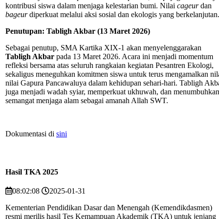
kontribusi siswa dalam menjaga kelestarian bumi. Nilai
cageur
dan
bageur
diperkuat melalui aksi sosial dan ekologis yang berkelanjutan
Penutupan: Tabligh Akbar (13 Maret 2026)
Sebagai penutup, SMA Kartika XIX-1 akan menyelenggarakan
Tabligh Akbar
pada 13 Maret 2026. Acara ini menjadi momentum
refleksi bersama atas seluruh rangkaian kegiatan Pesantren Ekologi,
sekaligus meneguhkan komitmen siswa untuk terus mengamalkan nil
nilai Gapura Pancawaluya dalam kehidupan sehari-hari. Tabligh Akb
juga menjadi wadah syiar, memperkuat ukhuwah, dan menumbuhka
semangat menjaga alam sebagai amanah Allah SWT.
Dokumentasi di
sini
Hasil TKA 2025
08:02:08
2025-01-31
Kementerian Pendidikan Dasar dan Menengah (Kemendikdasmen)
resmi merilis hasil Tes Kemampuan Akademik (TKA) untuk jenjang