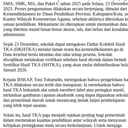
SMA, SMK, MA, dan Paket C tahun 2025 pada Selasa, 23 Desembe
2025. Proses pengumuman dilakukan secara berjenjang, dimulai dari
Kemendikdasmen ke Dinas Pendidikan Provinsi, Kabupaten/Kota, se
Kantor Wilayah Kementerian Agama, sebelum akhirnya diteruskan k
satuan pendidikan. Mekanisme ini diterapkan untuk memastikan data
yang diterima murid benar-benar akurat, sah, dan bebas dari kesalaha
administrasi.
Sejak 23 Desember, sekolah dapat mengakses Daftar Kolektif Hasil
TKA (DKHTKA) melalui laman resmi tka.kemendikdasmen.go.id.
Data tersebut berisi identitas dan nilai setiap peserta. Sekolah
diwajibkan melakukan verifikasi sebelum hasil dicetak dalam bentuk
Sertifikat Hasil TKA (SHTKA), yang akan mulai didistribusikan bul
Januari 2026.
Kepala BSKAP, Toni Toharudin, menegaskan bahwa pengelolaan has
TKA dilakukan secara tertib dan transparan. Ia menekankan bahwa
hasil TKA bukanlah alat untuk memberi label atau peringkat murid,
melainkan gambaran capaian akademik yang dapat digunakan sekola
dan pemerintah daerah untuk merancang tindak lanjut pembelajaran
yang lebih tepat sasaran.
Selain itu, hasil TKA juga menjadi rujukan penting bagi pemerintah
dalam memetakan kualitas pendidikan antar wilayah serta menyusun
kebijakan peningkatan mutu secara berkelanjutan. Untuk menjaga