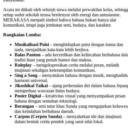
Acara ini diikuti oleh seluruh siswa melalui perwakilan kelas, sehing
setiap sudut sekolah terasa berdenyut oleh energi dan antusiasme.
MERAKASA menjadi simbol bahwa bahasa bukan hanya alat
komunikasi, tetapi juga jembatan seni, budaya, dan karakter.
Rangkaian Lomba:
Musikalisasi Puisi
– menghidupkan puisi dengan irama dan
nada, menjadikan kata-kata lebih berjiwa.
Balas Pantun
– adu kecerdikan dan kelincahan berbahasa da
tradisi lisan yang penuh humor dan makna.
Roleplay
– mengekspresikan cerita melalui peran, melatih
imajinasi sekaligus keterampilan komunikasi.
Sing a Song
– menyatukan bahasa dengan musik, menghadirk
harmoni universal.
Jikoshikai Taikai
– ajang perkenalan diri dalam bahasa Jepan
memperluas wawasan lintas budaya.
Poster Digital
– kreativitas visual yang menyampaikan pesan
bahasa dengan sentuhan teknologi.
Borangan
– seni tutur khas Sunda yang mengajarkan keluwes
dan keindahan berbahasa daerah.
Carpon (Cerpen Sunda)
– menyalurkan ide dan imajinasi
dalam bentuk cerita pendek yang sarat nilai lokal.