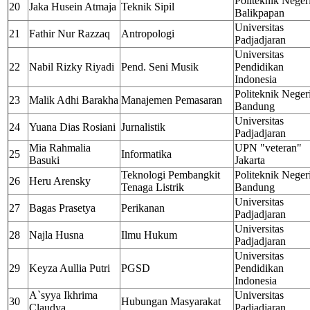
Politeknik Neger
20
Jaka Husein Atmaja
Teknik Sipil
Balikpapan
Universitas
21
Fathir Nur Razzaq
Antropologi
Padjadjaran
Universitas
22
Nabil Rizky Riyadi
Pend. Seni Musik
Pendidikan
Indonesia
Politeknik Neger
23
Malik Adhi Barakha
Manajemen Pemasaran
Bandung
Universitas
24
Yuana Dias Rosiani
Jurnalistik
Padjadjaran
Mia Rahmalia
UPN "veteran"
25
Informatika
Basuki
Jakarta
Teknologi Pembangkit
Politeknik Neger
26
Heru Arensky
Tenaga Listrik
Bandung
Universitas
27
Bagas Prasetya
Perikanan
Padjadjaran
Universitas
28
Najla Husna
Ilmu Hukum
Padjadjaran
Universitas
29
Keyza Aullia Putri
PGSD
Pendidikan
Indonesia
A`syya Ikhrima
Universitas
30
Hubungan Masyarakat
Claudya
Padjadjaran