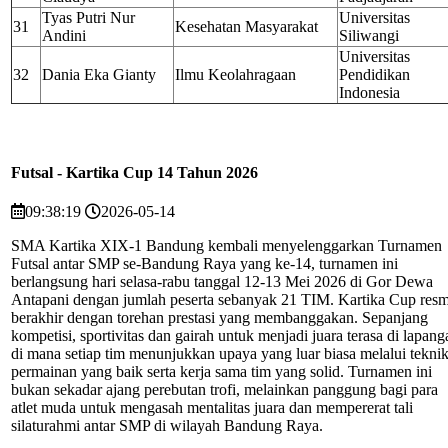
Tyas Putri Nur
Universitas
31
Kesehatan Masyarakat
Andini
Siliwangi
Universitas
32
Dania Eka Gianty
Ilmu Keolahragaan
Pendidikan
Indonesia
Futsal - Kartika Cup 14 Tahun 2026
09:38:19
2026-05-14
SMA Kartika XIX-1 Bandung kembali menyelenggarkan T
urnamen
Futsal antar SMP se-Bandung Raya yang ke-14, turnamen ini
berlangsung hari selasa-rabu tanggal 12-13 Mei 2026 di Gor Dewa
Antapani dengan jumlah peserta sebanyak 21 TIM. Kartika Cup resm
berakhir dengan torehan prestasi yang membanggakan. Sepanjang
kompetisi, sportivitas dan gairah untuk menjadi juara terasa di lapang
di mana setiap tim menunjukkan upaya yang luar biasa melalui tekni
permainan yang baik serta kerja sama tim yang solid. Turnamen ini
bukan sekadar ajang perebutan trofi, melainkan panggung bagi para
atlet muda untuk mengasah mentalitas juara dan mempererat tali
silaturahmi antar SMP di wilayah Bandung Raya.