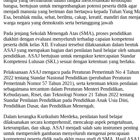
bangsa yang bermartabat dalam rangka mencerdaskan kehidupan
bangsa, bertujuan untuk mengembangkan potensi peserta didik agar
menjadi manusia yang beriman dan bertaqwa kepada Tuhan Yang M
Esa, berahlak mulia, sehat, berilmu, cakap, kreatif, mandiri dan menj
warga negara yang demokratis serta bertanggung jawab
Pada jenjang Sekolah Menengah Atas (SMA), proses pendidikan
diakhiri dengan evaluasi menyeluruh terhadap capaian kompetensi
peserta didik kelas XII. Evaluasi tersebut dilaksanakan dalam bentuk
ASAJ yang merupakan bagian dari penilaian hasil belajar oleh satuan
pendidikan. ASAJ bertujuan untuk mengukur ketercapaian Standar
Kompetensi Lulusan (SKL) sesuai dengan ketentuan yang berlaku.
Pelaksanaan ASAJ mengacu pada Peraturan Pemerintah No 4 Tahun
2022 tentang Standar Nasional Pendidikan (perubahan Peraturan
Pemerintah Nomor 57 Tahun 2021), serta ketentuan teknis penilaian
sebagaimana tercantum dalam Peraturan Menteri Pendidikan,
Kebudayaan, Riset, dan Teknologi Nomor 21 Tahun 2022 tentang
Standar Penilaian Pendidikan pada Pendidikan Anak Usia Dini,
Pendidikan Dasar, dan Pendidikan Menengah.
Dalam kerangka Kurikulum Merdeka, penilaian hasil belajar
dilaksanakan secara komprehensif, mencakup aspek pengetahuan,
keterampilan, dan sikap. ASAJ menjadi salah satu instrumen penting
untuk memperoleh gambaran menyeluruh mengenai pencapaian
kompetensi peserta didik pada akhir masa studi di SMA. Hasil ASAJ