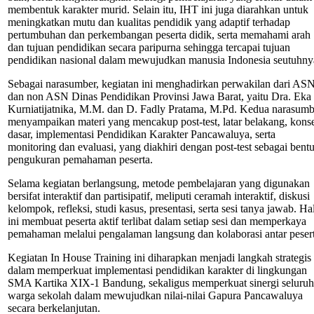
membentuk karakter murid. Selain itu, IHT ini juga diarahkan untuk
meningkatkan mutu dan kualitas pendidik yang adaptif terhadap
pertumbuhan dan perkembangan peserta didik, serta memahami arah
dan tujuan pendidikan secara paripurna sehingga tercapai tujuan
pendidikan nasional dalam mewujudkan manusia Indonesia seutuhny
Sebagai narasumber, kegiatan ini menghadirkan perwakilan dari AS
dan non ASN Dinas Pendidikan Provinsi Jawa Barat, yaitu Dra. Eka
Kurniatijatnika, M.M. dan D. Fadly Pratama, M.Pd. Kedua narasumb
menyampaikan materi yang mencakup post-test, latar belakang, kons
dasar, implementasi Pendidikan Karakter Pancawaluya, serta
monitoring dan evaluasi, yang diakhiri dengan post-test sebagai bent
pengukuran pemahaman peserta.
Selama kegiatan berlangsung, metode pembelajaran yang digunakan
bersifat interaktif dan partisipatif, meliputi ceramah interaktif, diskusi
kelompok, refleksi, studi kasus, presentasi, serta sesi tanya jawab. Ha
ini membuat peserta aktif terlibat dalam setiap sesi dan memperkaya
pemahaman melalui pengalaman langsung dan kolaborasi antar pesert
Kegiatan In House Training ini diharapkan menjadi langkah strategis
dalam memperkuat implementasi pendidikan karakter di lingkungan
SMA Kartika XIX-1 Bandung, sekaligus memperkuat sinergi seluruh
warga sekolah dalam mewujudkan nilai-nilai Gapura Pancawaluya
secara berkelanjutan.