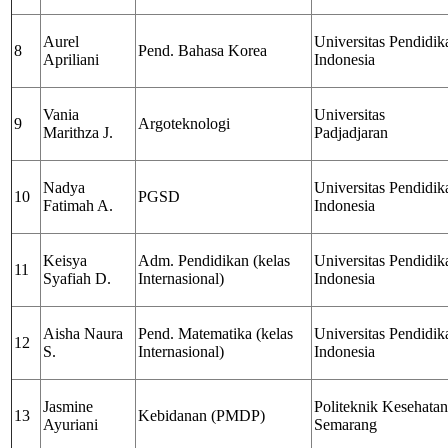
Aurel
Universitas Pendidik
8
Pend. Bahasa Korea
Apriliani
Indonesia
Vania
Universitas
9
Argoteknologi
Marithza J.
Padjadjaran
Nadya
Universitas Pendidik
10
PGSD
Fatimah A.
Indonesia
Keisya
Adm. Pendidikan (kelas
Universitas Pendidik
11
Syafiah D.
Internasional)
Indonesia
Aisha Naura
Pend. Matematika (kelas
Universitas Pendidik
12
S.
Internasional)
Indonesia
Jasmine
Politeknik Kesehatan
13
Kebidanan (PMDP)
Ayuriani
Semarang