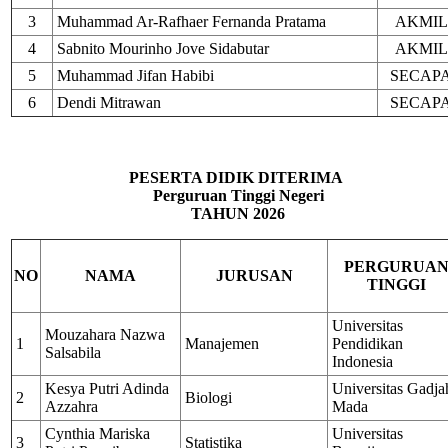
3
Muhammad Ar-Rafhaer Fernanda Pratama
AKMIL
4
Sabnito Mourinho Jove Sidabutar
AKMIL
5
Muhammad Jifan Habibi
SECAP
6
Dendi Mitrawan
SECAP
PESERTA DIDIK DITERIMA
Perguruan Tinggi Negeri
TAHUN 2026
PERGURUA
NO
NAMA
JURUSAN
TINGGI
Universitas
Mouzahara Nazwa
1
Manajemen
Pendidikan
Salsabila
Indonesia
Kesya Putri Adinda
Universitas Gadja
2
Biologi
Azzahra
Mada
Cynthia Mariska
Universitas
3
Statistika