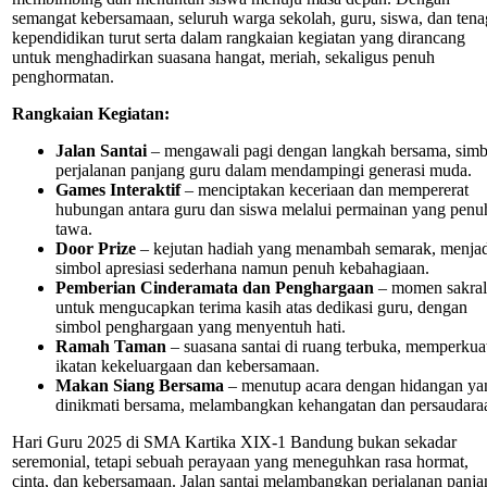
semangat kebersamaan, seluruh warga sekolah, guru, siswa, dan tena
kependidikan turut serta dalam rangkaian kegiatan yang dirancang
untuk menghadirkan suasana hangat, meriah, sekaligus penuh
penghormatan.
Rangkaian Kegiatan:
Jalan Santai
– mengawali pagi dengan langkah bersama, simb
perjalanan panjang guru dalam mendampingi generasi muda.
Games Interaktif
– menciptakan keceriaan dan mempererat
hubungan antara guru dan siswa melalui permainan yang penu
tawa.
Door Prize
– kejutan hadiah yang menambah semarak, menjad
simbol apresiasi sederhana namun penuh kebahagiaan.
Pemberian Cinderamata dan Penghargaan
– momen sakral
untuk mengucapkan terima kasih atas dedikasi guru, dengan
simbol penghargaan yang menyentuh hati.
Ramah Taman
– suasana santai di ruang terbuka, memperkua
ikatan kekeluargaan dan kebersamaan.
Makan Siang Bersama
– menutup acara dengan hidangan ya
dinikmati bersama, melambangkan kehangatan dan persaudara
Hari Guru 2025 di SMA Kartika XIX-1 Bandung bukan sekadar
seremonial, tetapi sebuah perayaan yang meneguhkan rasa hormat,
cinta, dan kebersamaan. Jalan santai melambangkan perjalanan panja