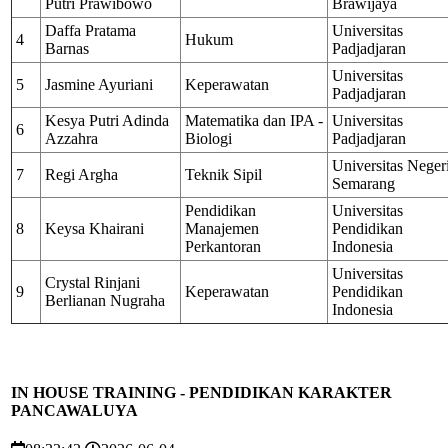
Putri Prawibowo
Brawijaya
Daffa Pratama
Universitas
4
Hukum
Barnas
Padjadjaran
Universitas
5
Jasmine Ayuriani
Keperawatan
Padjadjaran
Kesya Putri Adinda
Matematika dan IPA -
Universitas
6
Azzahra
Biologi
Padjadjaran
Universitas Neger
7
Regi Argha
Teknik Sipil
Semarang
Pendidikan
Universitas
8
Keysa Khairani
Manajemen
Pendidikan
Perkantoran
Indonesia
Universitas
Crystal Rinjani
9
Keperawatan
Pendidikan
Berlianan Nugraha
Indonesia
IN HOUSE TRAINING - PENDIDIKAN KARAKTER
PANCAWALUYA