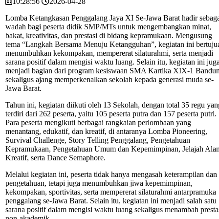
10:28:56
2026-04-28
Lomba Ketangkasan Penggalang Jaya XI Se-Jawa Barat hadir sebag
wadah bagi peserta didik SMP/MTs untuk mengembangkan minat,
bakat, kreativitas, dan prestasi di bidang kepramukaan. Mengusung
tema “Langkah Bersama Menuju Ketangguhan”, kegiatan ini bertuju
menumbuhkan kekompakan, mempererat silaturahmi, serta menjadi
sarana positif dalam mengisi waktu luang. Selain itu, kegiatan ini jug
menjadi bagian dari program kesiswaan SMA Kartika XIX-1 Bandu
sekaligus ajang memperkenalkan sekolah kepada generasi muda se-
Jawa Barat.
Tahun ini, kegiatan diikuti oleh 13 Sekolah, dengan total 35 regu yan
terdiri dari 262 peserta, yaitu 105 peserta putra dan 157 peserta putri.
Para peserta mengikuti berbagai rangkaian perlombaan yang
menantang, edukatif, dan kreatif, di antaranya Lomba Pioneering,
Survival Challenge, Story Telling Penggalang, Pengetahuan
Kepramukaan, Pengetahuan Umum dan Kepemimpinan, Jelajah Ala
Kreatif, serta Dance Semaphore.
Melalui kegiatan ini, peserta tidak hanya mengasah keterampilan dan
pengetahuan, tetapi juga menumbuhkan jiwa kepemimpinan,
kekompakan, sportivitas, serta mempererat silaturahmi antarpramuka
penggalang se-Jawa Barat. Selain itu, kegiatan ini menjadi salah satu
sarana positif dalam mengisi waktu luang sekaligus menambah presta
non-akademik.