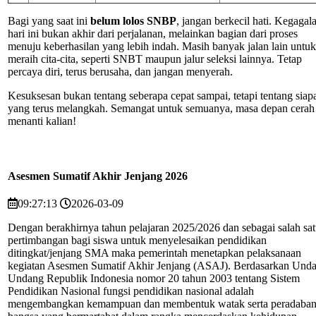
Bagi yang saat ini
belum lolos SNBP
, jangan berkecil hati. Kegagal
hari ini bukan akhir dari perjalanan, melainkan bagian dari proses
menuju keberhasilan yang lebih indah. Masih banyak jalan lain untuk
meraih cita-cita, seperti SNBT maupun jalur seleksi lainnya. Tetap
percaya diri, terus berusaha, dan jangan menyerah.
Kesuksesan bukan tentang seberapa cepat sampai, tetapi tentang siap
yang terus melangkah. Semangat untuk semuanya, masa depan cerah
menanti kalian!
Asesmen Sumatif Akhir Jenjang 2026
09:27:13
2026-03-09
Dengan berakhirnya tahun pelajaran 2025/2026 dan sebagai salah sa
pertimbangan bagi siswa untuk menyelesaikan pendidikan
ditingkat/jenjang SMA maka pemerintah menetapkan pelaksanaan
kegiatan Asesmen Sumatif Akhir Jenjang (ASAJ). Berdasarkan Und
Undang Republik Indonesia nomor 20 tahun 2003 tentang Sistem
Pendidikan Nasional fungsi pendidikan nasional adalah
mengembangkan kemampuan dan membentuk watak serta peradaba