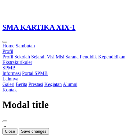
Loading...
SMA KARTIKA XIX-1
Home
Sambutan
Profil
Profil Sekolah
Sejarah
Visi Misi
Sarana
Pendidik
Kependidikan
Ekstrakurikuler
SPMB
Informasi
Portal SPMB
Lainnya
Galeri
Berita
Prestasi
Kegiatan
Alumni
Kontak
Modal title
...
Close
Save changes