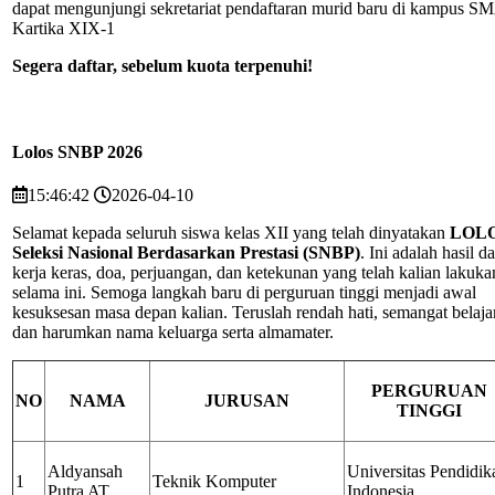
dapat mengunjungi sekretariat pendaftaran murid baru di kampus S
Kartika XIX-1
Segera daftar, sebelum kuota terpenuhi!
Lolos SNBP 2026
15:46:42
2026-04-10
Selamat kepada seluruh siswa kelas XII yang telah dinyatakan
LOL
Seleksi Nasional Berdasarkan Prestasi (SNBP)
. Ini adalah hasil da
kerja keras, doa, perjuangan, dan ketekunan yang telah kalian lakuka
selama ini. Semoga langkah baru di perguruan tinggi menjadi awal
kesuksesan masa depan kalian. Teruslah rendah hati, semangat belajar
dan harumkan nama keluarga serta almamater.
PERGURUAN
NO
NAMA
JURUSAN
TINGGI
Aldyansah
Universitas Pendidik
1
Teknik Komputer
Putra AT.
Indonesia