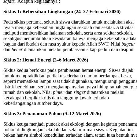
sajati
). Adapun kegiatannya :
Siklus 1: Kebersihan Lingkungan (24–27 Februari 2026)
Pada siklus pertama, seluruh siswa diarahkan untuk melakukan aksi
nyata menjaga kebersihan lingkungan sekolah dan sekitar. Aktivitas
meliputi membersihkan halaman sekolah, serta area sekitar sekolah,
sekaligus menumbuhkan kesadaran bahwa menjaga kebersihan adala
bagian dari ibadah dan rasa syukur kepada Allah SWT. Nilai
bageur
dan
bener
ditanamkan melalui pembiasaan sikap peduli dan disiplin.
Siklus 2: Hemat Energi (2–6 Maret 2026)
Siklus kedua berfokus pada pembiasaan hemat energi. Siswa diajak
untuk mempraktikkan perilaku sederhana namun berdampak besar,
seperti mematikan lampu saat tidak digunakan, mengurangi penggun
listrik berlebihan, serta mengkampanyekan gaya hidup ramah energi 
rumah dan sekolah. Nilai
pinter
dan
singer
ditanamkan melalui
kecakapan berpikir kritis dan tanggung jawab terhadap
keberlangsungan sumber daya.
Siklus 3: Penanaman Pohon (9–12 Maret 2026)
Siklus ketiga menjadi puncak aksi ekologi dengan kegiatan penanam
pohon di lingkungan sekolah dan sekitar rumah siswa. Kegiatan ini
bukan hanya simbol kepedulian terhadap alam, tetapi juga bentuk nya