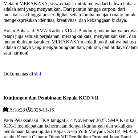
Melalui MERAKASA, siswa diajak untuk menyadari bahwa bahasa
adalah seni yang menyatukan. Dari pantun hingga carpon, dari
musikalisasi hingga poster digital, setiap lomba menjadi ruang untuk
mengekspresikan identitas, kreativitas, dan kebanggaan budaya.
Bulan Bahasa di SMA Kartika XIX-1 Bandung bukan hanya perayaa
tetapi juga sebuah perjalanan: merangkai kata, menyatukan seni, dan
menumbuhkan karakter. MERAKASA menjadi bukti bahwa bahasa
adalah cahaya yang menghubungkan hati, pikiran, dan budaya dalam
satu harmoni.
Dokumentas di
sini
Kunjungan dan Pembinaan Kepala KCD VII
15:18:28
2025-11-16
Pada Pelaksanaan TKA tanggal 3-4 November 2025, SMA Kartika
XIX-1 mendapatkan kehormatan dengan kunjungan dan sekaligus
pembinaan langsung dari Bapak Asep Yudi Mulyadi, S.STP., M.A.P.,
selaku Kepala Cabang Dinas VII Pendidikan Provinsi Jawa Barat.