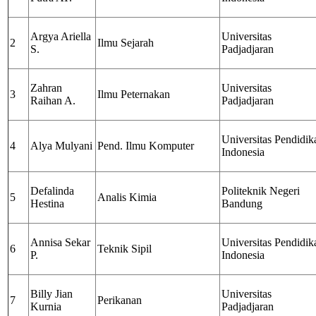
Argya Ariella
Universitas
2
Ilmu Sejarah
S.
Padjadjaran
Zahran
Universitas
3
Ilmu Peternakan
Raihan A.
Padjadjaran
Universitas Pendidik
4
Alya Mulyani
Pend. Ilmu Komputer
Indonesia
Defalinda
Politeknik Negeri
5
Analis Kimia
Hestina
Bandung
Annisa Sekar
Universitas Pendidik
6
Teknik Sipil
P.
Indonesia
Billy Jian
Universitas
7
Perikanan
Kurnia
Padjadjaran