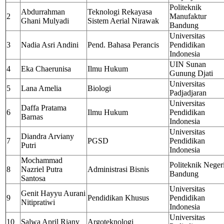
Politeknik
Abdurrahman
Teknologi Rekayasa
2
Manufaktur
Ghani Mulyadi
Sistem Aerial Nirawak
Bandung
Universitas
3
Nadia Asri Andini
Pend. Bahasa Perancis
Pendidikan
Indonesia
UIN Sunan
4
Eka Chaerunisa
Ilmu Hukum
Gunung Djati
Universitas
5
Lana Amelia
Biologi
Padjadjaran
Universitas
Daffa Pratama
6
Ilmu Hukum
Pendidikan
Barnas
Indonesia
Universitas
Diandra Arviany
7
PGSD
Pendidikan
Putri
Indonesia
Mochammad
Politeknik Neger
8
Nazriel Putra
Administrasi Bisnis
Bandung
Santosa
Universitas
Genit Hayyu Aurani
9
Pendidikan Khusus
Pendidikan
Nitipratiwi
Indonesia
Universitas
10
Salwa April Riany
Argoteknologi