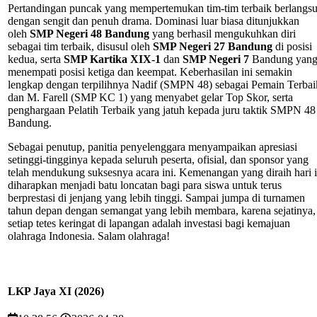
Pertandingan puncak yang mempertemukan tim-tim terbaik berlangs
dengan sengit dan penuh drama. Dominasi luar biasa ditunjukkan
oleh
SMP Negeri 48 Bandung
yang berhasil mengukuhkan diri
sebagai tim terbaik, disusul oleh
SMP Negeri 27 Bandung
di posisi
kedua, serta
SMP Kartika XIX-1
dan
SMP Negeri 7
Bandung yan
menempati posisi ketiga dan keempat. Keberhasilan ini semakin
lengkap dengan terpilihnya Nadif (SMPN 48) sebagai Pemain Terbai
dan M. Farell (SMP KC 1) yang menyabet gelar Top Skor, serta
penghargaan Pelatih Terbaik yang jatuh kepada juru taktik SMPN 48
Bandung.
Sebagai penutup, panitia penyelenggara menyampaikan apresiasi
setinggi-tingginya kepada seluruh peserta, ofisial, dan sponsor yang
telah mendukung suksesnya acara ini. Kemenangan yang diraih hari i
diharapkan menjadi batu loncatan bagi para siswa untuk terus
berprestasi di jenjang yang lebih tinggi. Sampai jumpa di turnamen
tahun depan dengan semangat yang lebih membara, karena sejatinya,
setiap tetes keringat di lapangan adalah investasi bagi kemajuan
olahraga Indonesia. Salam olahraga!
LKP Jaya XI (2026)