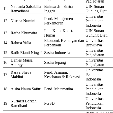
Padjadjaran
Nathania Salsabilla
Bahasa dan Sastra
UIN Sunan
11
Ramadhani
Inggris
Gunung Djati
Universitas
Pend. Manajemen
12
Nisrina Nuraini
Pendidikan
Perkantoran
Indonesia
Ilmu Kom. Konst.
UIN Sunan
13
Rafna Khumaira
Humas
Gunung Djati
Ekonomi, Keuangan dan
Universitas
14
Rahma Yulia
Perbankan
Brawijaya
Universitas
15
Ratih Rianti Ningsih
Sastra Indonesia
Padjadjaran
Danies Marsa
Universitas
16
Sastra Jepang
Anargya
Padjadjaran
Universitas
Rasya Sheva
Pend. Jasmani,
17
Pendidikan
Maldini
Kesehatan & Rekreasi
Indonesia
Universitas
18
Aisha Naura Safitri
Pend. Matematika
Pendidikan
Indonesia
Universitas
Nurfazri Barkah
19
PGSD
Pendidikan
Ramdhani
Indonesia