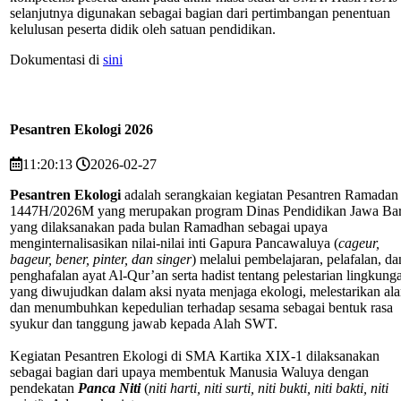
selanjutnya digunakan sebagai bagian dari pertimbangan penentuan
kelulusan peserta didik oleh satuan pendidikan.
Dokumentasi di
sini
Pesantren Ekologi 2026
11:20:13
2026-02-27
Pesantren Ekologi
adalah serangkaian kegiatan Pesantren Ramadan
1447H/2026M yang merupakan program Dinas Pendidikan Jawa Bar
yang dilaksanakan pada bulan Ramadhan sebagai upaya
menginternalisasikan nilai-nilai inti Gapura Pancawaluya (
cageur,
bageur, bener, pinter, dan singer
) melalui pembelajaran, pelafalan, da
penghafalan ayat Al-Qur’an serta hadist tentang pelestarian lingkung
yang diwujudkan dalam aksi nyata menjaga ekologi, melestarikan al
dan menumbuhkan kepedulian terhadap sesama sebagai bentuk rasa
syukur dan tanggung jawab kepada Alah SWT.
Kegiatan Pesantren Ekologi di SMA Kartika XIX-1 dilaksanakan
sebagai bagian dari upaya membentuk Manusia Waluya dengan
pendekatan
Panca Niti
(
niti harti, niti surti, niti bukti, niti bakti, niti