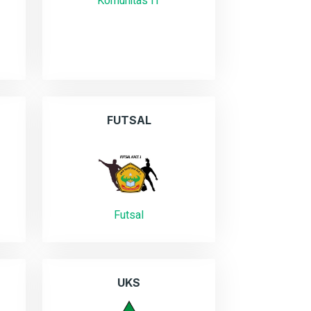
Komunitas IT
FUTSAL
Futsal
UKS