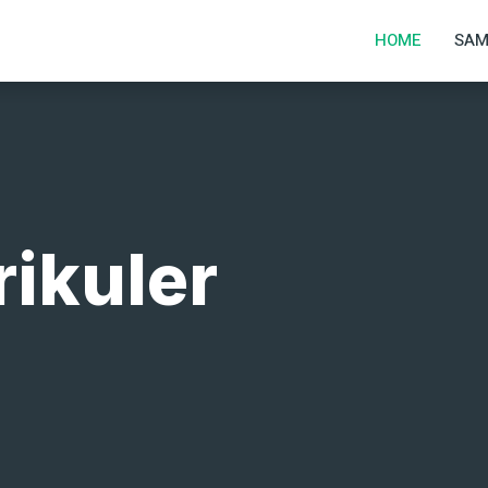
1
HOME
SAM
rikuler