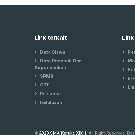
Link terkait
Link
Data Siswa
Pe
Data Pendidik Dan
Mo
Kependidikan
Ko
SPMB
E-
CBT
Lin
Presensi
Kelulusan
©
2023 SMA Kartika XIX-1
, All Right Reserved.
Des