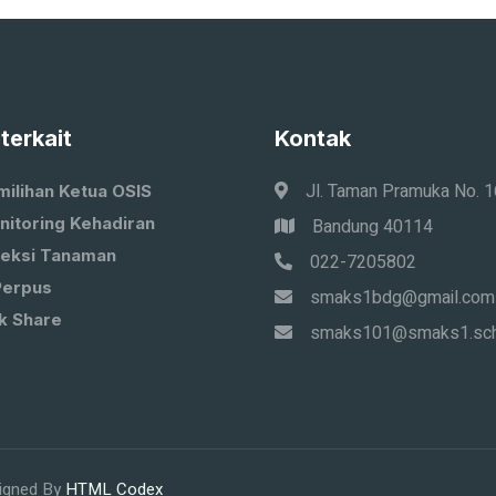
 terkait
Kontak
Jl. Taman Pramuka No. 
milihan Ketua OSIS
nitoring Kehadiran
Bandung 40114
leksi Tanaman
022-7205802
Perpus
smaks1bdg@gmail.com
k Share
smaks101@smaks1.sch
igned By
HTML Codex