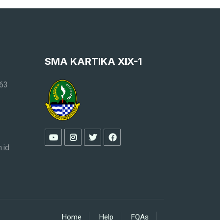
SMA KARTIKA XIX-1
163
.id
Home
Help
FQAs