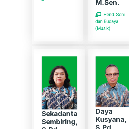
M.Sen.
Pend. Seni
dan Budaya
(Musik)
Daya
Sekadanta
Kusyana,
Sembiring,
S.Pd.,