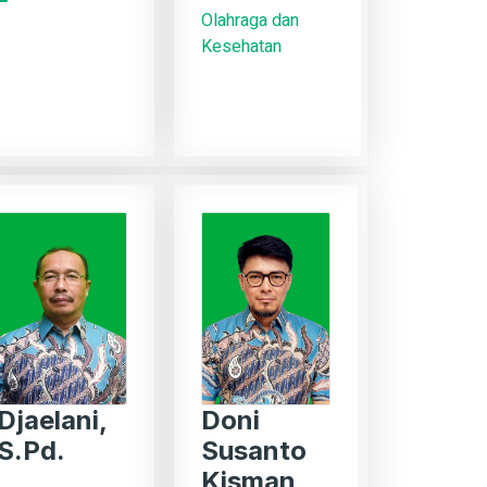
Olahraga dan
Kesehatan
Djaelani,
Doni
S.Pd.
Susanto
Kisman,