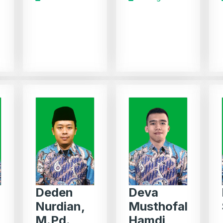
Deden
Deva
Nurdian,
Musthofal
M.Pd.
Hamdi,