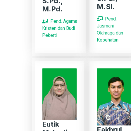
S.Pd.,
M.Si.
M.Pd.
Pend.
Pend. Agama
Jasmani
Kristen dan Budi
Olahraga dan
Pekerti
Kesehatan
Eutik
Fakhrul