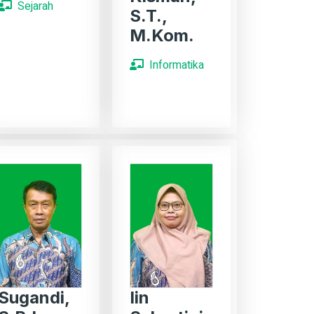
Sejarah
S.T.,
M.Kom.
Informatika
Sugandi,
Iin