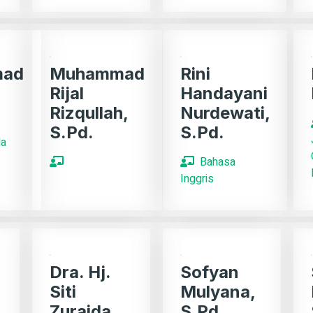
mad
Muhammad
Rini
Rijal
Handayani
Rizqullah,
Nurdewati,
S.Pd.
S.Pd.
da
Bahasa
Inggris
Dra. Hj.
Sofyan
Siti
Mulyana,
Zuraida
S.Pd.