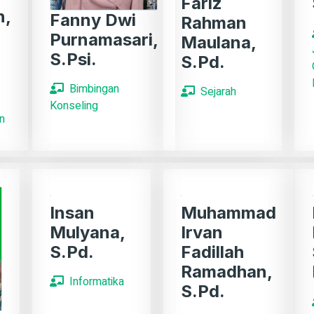
Fariz
n,
Fanny Dwi
Rahman
Purnamasari,
Maulana,
S.Psi.
S.Pd.
Bimbingan
Sejarah
Konseling
n
Insan
Muhammad
Mulyana,
Irvan
S.Pd.
Fadillah
Ramadhan,
Informatika
S.Pd.