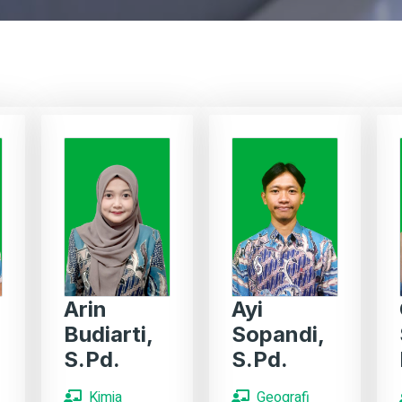
Arin
Ayi
Budiarti,
Sopandi,
S.Pd.
S.Pd.
Kimia
Geografi