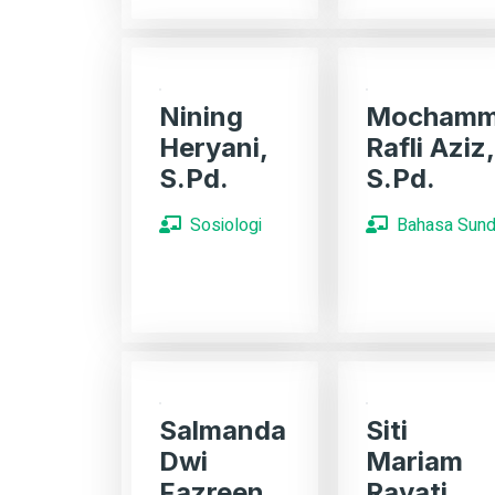
Nining
Mocham
Heryani,
Rafli Aziz,
S.Pd.
S.Pd.
Sosiologi
Bahasa Sun
Salmanda
Siti
Dwi
Mariam
Fazreen,
Rayati,