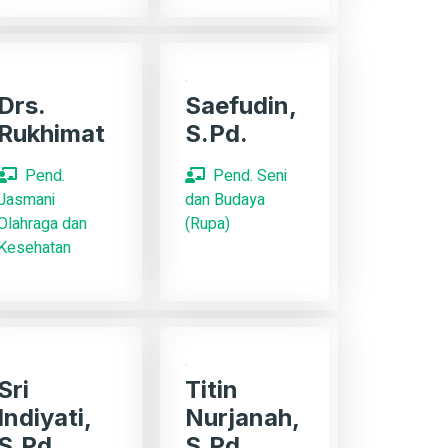
Drs.
Saefudin,
Rukhimat
S.Pd.
Pend.
Pend. Seni
Jasmani
dan Budaya
Olahraga dan
(Rupa)
Kesehatan
Sri
Titin
Indiyati,
Nurjanah,
S.Pd.
S.Pd.